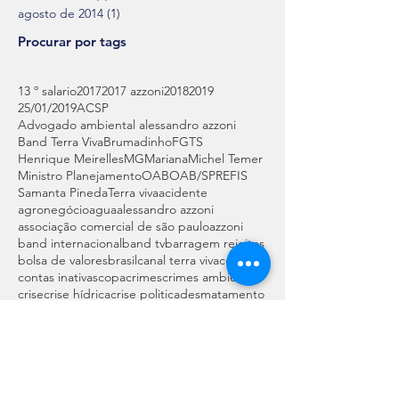
agosto de 2014
(1)
1 post
Procurar por tags
13 º salario
2017
2017 azzoni
2018
2019
25/01/2019
ACSP
Advogado ambiental alessandro azzoni
Band Terra Viva
Brumadinho
FGTS
Henrique Meirelles
MG
Mariana
Michel Temer
Ministro Planejamento
OAB
OAB/SP
REFIS
Samanta Pineda
Terra viva
acidente
agronegócio
agua
alessandro azzoni
associação comercial de são paulo
azzoni
band internacional
band tv
barragem rejeitos
bolsa de valores
brasil
canal terra viva
compras
contas inativas
copa
crimes
crimes ambientais
crise
crise hídrica
crise politica
desmatamento
dinheiro
direito ambiental
direito trabalho
divida
economia
fim de ano
financiamento
fiscalização
herodoto barbeiro
imposto de renda
ir
legado
licenciamento ambiental
licença de funcionamento
manejo arbóreo