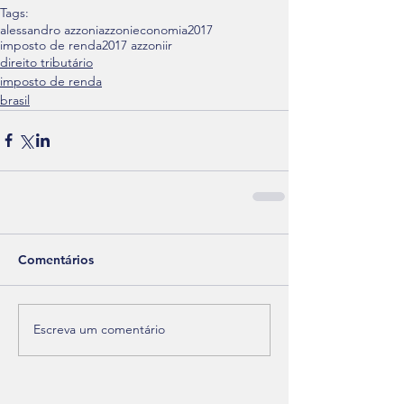
Tags:
alessandro azzoni
azzoni
economia
2017
imposto de renda
2017 azzoni
ir
direito tributário
imposto de renda
brasil
Comentários
Escreva um comentário