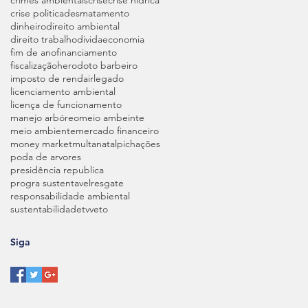
crise politica
desmatamento
dinheiro
direito ambiental
direito trabalho
divida
economia
fim de ano
financiamento
fiscalização
herodoto barbeiro
imposto de renda
ir
legado
licenciamento ambiental
licença de funcionamento
manejo arbóreo
meio ambeinte
meio ambiente
mercado financeiro
money market
multa
natal
pichações
poda de arvores
presidência republica
progra sustentavel
resgate
responsabilidade ambiental
sustentabilidade
tv
veto
Siga