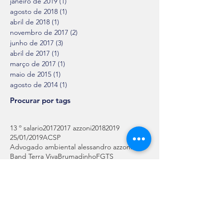
janeiro de 2019
(1)
1 post
agosto de 2018
(1)
1 post
abril de 2018
(1)
1 post
novembro de 2017
(2)
2 posts
junho de 2017
(3)
3 posts
abril de 2017
(1)
1 post
março de 2017
(1)
1 post
maio de 2015
(1)
1 post
agosto de 2014
(1)
1 post
Procurar por tags
13 º salario
2017
2017 azzoni
2018
2019
25/01/2019
ACSP
Advogado ambiental alessandro azzoni
Band Terra Viva
Brumadinho
FGTS
Henrique Meirelles
MG
Mariana
Michel Temer
Ministro Planejamento
OAB
OAB/SP
REFIS
Samanta Pineda
Terra viva
acidente
agronegócio
agua
alessandro azzoni
associação comercial de são paulo
azzoni
band internacional
band tv
barragem rejeitos
bolsa de valores
brasil
canal terra viva
compras