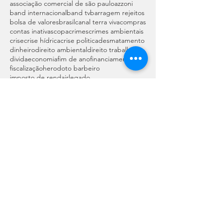
associação comercial de são paulo
azzoni
band internacional
band tv
barragem rejeitos
bolsa de valores
brasil
canal terra viva
compras
contas inativas
copa
crimes
crimes ambientais
crise
crise hídrica
crise politica
desmatamento
dinheiro
direito ambiental
direito trabalho
divida
economia
fim de ano
financiamento
fiscalização
herodoto barbeiro
imposto de renda
ir
legado
licenciamento ambiental
licença de funcionamento
manejo arbóreo
meio ambeinte
meio ambiente
mercado financeiro
money market
multa
natal
pichações
poda de arvores
presidência republica
progra sustentavel
resgate
responsabilidade ambiental
sustentabilidade
tv
veto
Siga
CONTACT ME