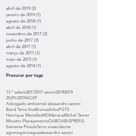
abril de 2019
(2)
2 posts
janeiro de 2019
(1)
1 post
agosto de 2018
(1)
1 post
abril de 2018
(1)
1 post
novembro de 2017
(2)
2 posts
junho de 2017
(3)
3 posts
abril de 2017
(1)
1 post
março de 2017
(1)
1 post
maio de 2015
(1)
1 post
agosto de 2014
(1)
1 post
Procurar por tags
13 º salario
2017
2017 azzoni
2018
2019
25/01/2019
ACSP
Advogado ambiental alessandro azzoni
Band Terra Viva
Brumadinho
FGTS
Henrique Meirelles
MG
Mariana
Michel Temer
Ministro Planejamento
OAB
OAB/SP
REFIS
Samanta Pineda
Terra viva
acidente
agronegócio
agua
alessandro azzoni